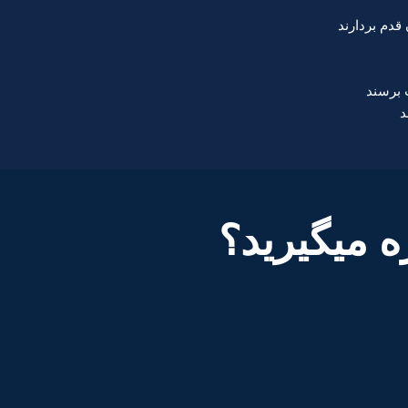
قدم بردارند
 برسند
د
 میگیرید؟