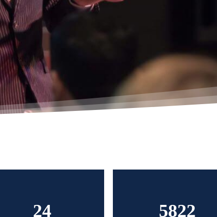
24
5822