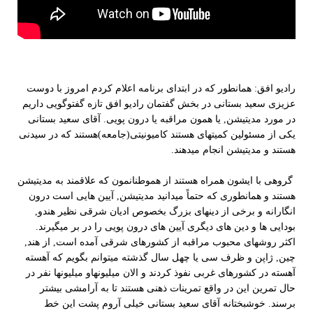
رادیو افق: همانطور که در ابتدای برنامه اعلام کردم امروز با دوست
عزیزی سعید بستانی در بخش گفتمان رادیو افق تازه گفتوگویی داریم
در مورد مدیتیشن, یا همون مراقبه یا درون­ پویی. آقای سعید بستانی
یکی از مسئولین کمیته­ای هستند کامیونیتی(جامعه)هستند که در سیدنی
هستند و مدیتیشن انجام می­دهند.
گروهی با ایشون همراه هستند از هموطنانمون که علاقمند به مدیتیشن
هستند و همانطوری که حتماً می­دانید مدیتیشن, آیین ه­ایی است درون
انگارانه و برخی از دین­های بزرگ بخصوص ادیان شرقی نظیر هندو,
بودایی ­ها و دین­ های دیگری آیین های درون­ پویی را در بر می­گیرند.
اکثر روشهای محبوب مراقبه از کشورهای شرقی آمده است, از هند,
چین, ژاپن و ظرف سی یا چهل سال گذشته می­توانم بگویم که آهسته
آهسته در کشورهای غربی نفوذ کردند و الان میلیونها­و میلیون­ها نفر در
حال تمرین این در واقع تمرینات ذهنی هستند تا به آرامشی بیشتر
برسند. خوشبختانه آقای سعید بستانی خیلی آروم پشت این خط